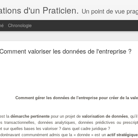
ions d'un Praticien.
Un point de vue pragmatique par ceux qui font le e-commerce, la transformation digitale et non pas par ceux qui ne font qu'en parler. Q
né
Chronologie
Ce Blog change de lieu...
Comment valoriser les données de l'entreprise ?
s de vue et analyse... c'est, à partir d'aujourd'hui,
ici
!
 à mes publications !
Publié il y a
1st May 2021
par
jpc
Comment gérer les données de l'entreprise pour créer de la vale
0
Ajouter un commentaire
est la
démarche pertinente
pour un projet de
valorisation de données
, qu’i
s transactionnelles, données analytiques, données prédictives ou prescrip
t sur quelles bases les valoriser ? dans quel cadre juridique ?
st dorénavant communément admis que la « donnée » est un
actif stratégique