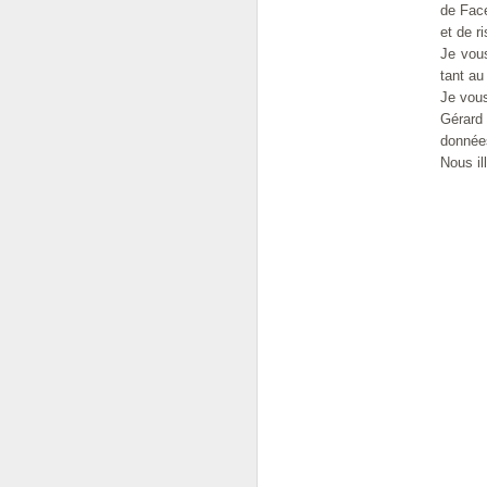
de Fac
OCT
et de r
22
Je vou
Les Echos ont publié ma
tant au
"que" d'un constat d'é
physique face au e-Co
Je
vous
Gérard 
Aujourd'hui la Chine, d
donnée
Nous il