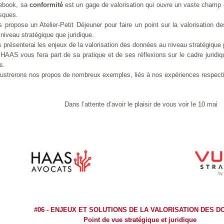
ebook, sa
Auchan, Alibaba : Tribune dans Les Echos
conformité
est un gage de valorisation qui ouvre un vaste champ
isques.
s propose un
Atelier-Petit Déjeuner
pour
faire un point sur la valorisation d
 tribune sur le retrait d'Auchan du marché chinois. J'y développe l'ana
 niveau stratégique que juridique.
chec du distributeur français dans l'Empire du Milieu mais celui 
mmerce.
 présenterai les enjeux de la valorisation des données au niveau stratégique p
HAAS vous fera part de sa pratique et de ses réflexions sur le cadre juridiq
emain l'Europe.
s.
lustrerons
nos
propos de nombreux exemples, liés à
nos
expériences
respect
Dans l’attente d’avoir le plaisir de vous voir le 10 mai
#06 - ENJEUX ET SOLUTIONS DE LA VALORISATION DES 
Point de vue stratégique et juridique