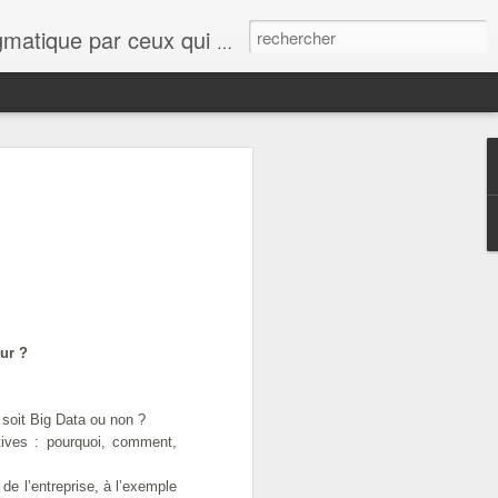
ue le lecteur se rassure, quelques points de vue, avis, informations sur tout et n'importe quoi viendront interférer avec cette ligne éditoriale.
ur ?
l soit Big Data ou non ?
tives : pourquoi, comment,
de l’entreprise, à l’exemple