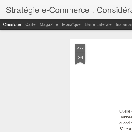
Stratégie e-Commerce : Considérat
Classique
Carte
Magazine
Mosaïque
Barre Latérale
Instanta
MAY
APR
1
26
Pour retrouver mes point
Merci pour votre intérêt
Quelle 
Donnée
quand e
S’il e