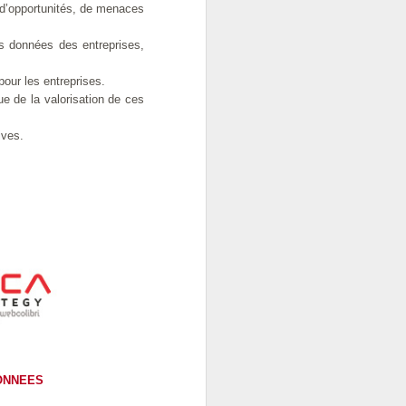
 d’opportunités, de menaces
es données des entreprises,
lyse qu'il ne s'agit pas
des acteurs du commerce
our les entreprises.
ue de la valorisation de ces
ives.
DONNEES