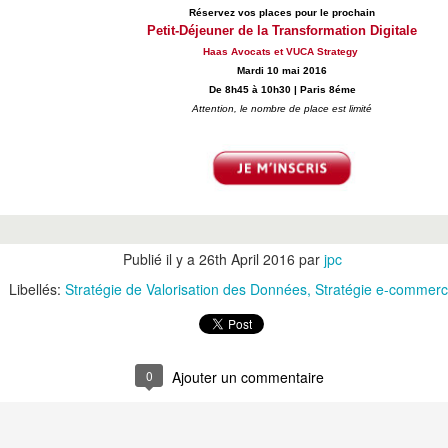
Réservez vos places pour le prochain
Petit-Déjeuner de la Transformation Digitale
Haas Avocats
et
VUCA Strategy
Mardi 10 mai 2016
De 8h45 à 10h30 | Paris 8éme
Attention, le nombre de place est limité
 Echos
.
:
 détenues dans sa filiale chinoise SunArt, le groupe nordiste fait l’
n partenaire Alibaba.
Publié il y a
26th April 2016
par
jpc
par Auchan, au début du millénaire, avec l’entreprise taiwanaise Ruen
Libellés:
Stratégie de Valorisation des Données
Stratégie e-commer
istributeur français avait le contrôle de l’entreprise mais il n’a pas eu 
dre aux attentes du marché, comme sait le faire un e-commerçant
Pur
0
Ajouter un commentaire
la vente via le canal numérique sur le marché chinois a porté les perf
croissance de son bénéfice net de +143% en glissement annuel et d
t de l’année.