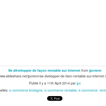
Auchan, Alibaba : Tribune dans Les Echos
 tribune sur le retrait d'Auchan du marché chinois. J'y développe l'ana
chec du distributeur français dans l'Empire du Milieu mais celui 
mmerce.
emain l'Europe.
Se développer de façon rentable sur Internet
from
jpcrenn
/www.slideshare.net/jpcrenn/se-dvelopper-de-faon-rentable-sur-interne
Publié il y a
11th April 2014
par
jpc
bellés:
e-commerce bretagne
e-commerce rentable
e-commerce: renta