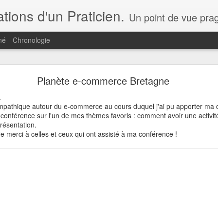
ions d'un Praticien.
Un point de vue pragmatique par ceux qui font le e-commerce, la transformation digitale et non pas par ceux qui ne font qu'en parler. Q
né
Chronologie
Ce Blog change de lieu...
Planète e-commerce Bretagne
s de vue et analyse... c'est, à partir d'aujourd'hui,
ici
!
.
athique autour du e-commerce au cours duquel j'ai pu apporter ma c
 à mes publications !
conférence sur l'un de mes thèmes favoris : comment avoir une activi
présentation.
Publié il y a
1st May 2021
par
jpc
e merci à celles et ceux qui ont assisté à ma conférence !
0
Ajouter un commentaire