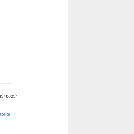
lyse qu'il ne s'agit pas
des acteurs du commerce
t-33400054
bilite