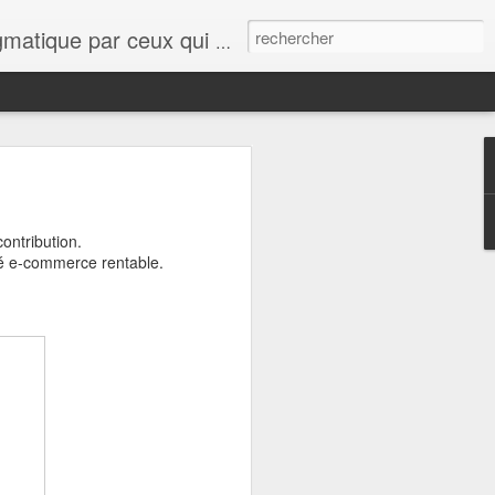
ue le lecteur se rassure, quelques points de vue, avis, informations sur tout et n'importe quoi viendront interférer avec cette ligne éditoriale.
ontribution.
té e-commerce rentable.