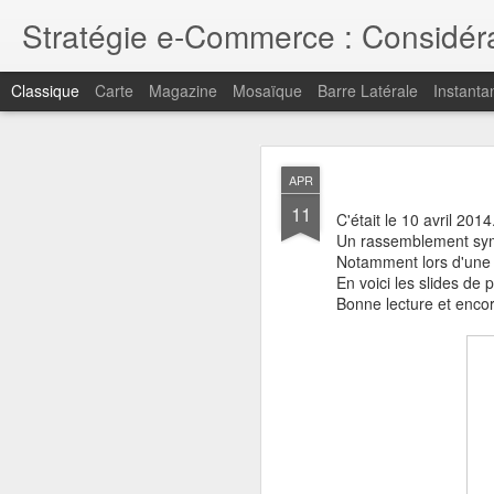
Stratégie e-Commerce : Considérat
Classique
Carte
Magazine
Mosaïque
Barre Latérale
Instanta
MAY
APR
1
11
Pour retrouver mes point
C'était le 10 avril 2014
Un rassemblement symp
Merci pour votre intérêt
Notamment lors d'une 
En voici les slides de 
Bonne lecture et encor