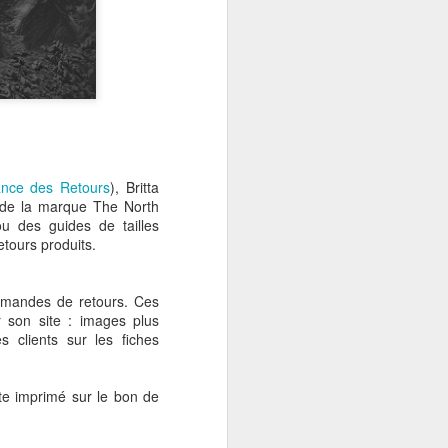
lyse qu'il ne s'agit pas
des acteurs du commerce
ance des Retours
), Britta
de la marque The North
u des guides de tailles
etours produits.
demandes de retours. Ces
ur son site : images plus
 clients sur les fiches
exte imprimé sur le bon de