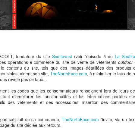
Auchan, Alibaba : Tribune dans Les Echos
 tribune sur le retrait d'Auchan du marché chinois. J'y développe l'ana
chec du distributeur français dans l'Empire du Milieu mais celui 
mmerce.
emain l'Europe.
COTT, fondateur du site
Scottevest
(voir l'épisode 5 de
La Souffr
des opérations e-commerce du site de vente de vêtements
outdoor
le contenu du site, tels que des images détaillées des produits o
ensibles, aident son site,
TheNorthFace.com
, à minimiser le taux de r
us révèle pas ce taux...
èrement les codes que les consommateurs renseignent lors de leurs 
ettent d'améliorer les fonctionnalités et les informations portées s
ls des vêtements et des accessoires, insertion des commentaires
t pas satisfait de sa commande,
TheNorthFace.com
l'invite, via un t
a page du site dédiée aux retours.