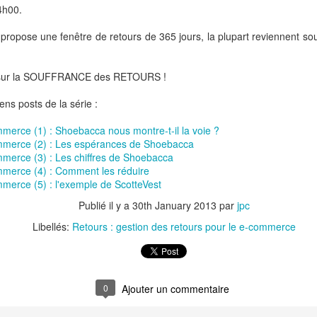
4h00.
ce en Chine, y compris dans l’alimentaire (+15%), le déséquilibr
 est devenu insoutenable pour Auchan.
ropose une fenêtre de retours de 365 jours, la plupart reviennent so
baba n’a pas caché ces dernières années son ambition sur le c
t via son enseigne Hema Fresh.
sur la SOUFFRANCE des RETOURS !
permet à Auchan de se retirer sans avoir à faire face à un partenaire
ns posts de la série :
merce (1) : Shoebacca nous montre-t-il la voie ?
tributeur français soulignent que le marché chinois est « inspirant » 
mmerce (2) : Les espérances de Shoebacca
et en restreindre la portée.
merce (3) : Les chiffres de Shoebacca
han est la continuité de l’échec du commerce traditionnel face aux
pure-
merce (4) : Comment les réduire
merce (5) : l'exemple de ScotteVest
mer la future domination sans partage des acteurs du e-commerce 
Publié il y a
30th January 2013
par
jpc
Libellés:
Retours : gestion des retours pour le e-commerce
 d’Auchan chez SunArt, Alibaba devient le leader de la distribution ali
 players
du e-commerce qui acquièrent ou créent des réseaux ph
gressivement le dessus, tout comme Alibaba l’a fait avec Auchan, tou
rrisons ou ToysR’us aux Etats-Unis et le fera demain en France ave
0
Ajouter un commentaire
ute des acteurs traditionnels de la distribution physique au pro