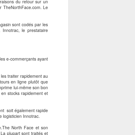
raisons du retour sur un
 par TheNorthFace.com. Le
agasin sont codés par les
Innotrac, le prestataire
 des e-commerçants ayant
aveu de son impuissance
 les traiter rapidement au
tours en ligne plutôt que
tex Group, remplacée en
i imprime lui-même son bon
s en stocks rapidement et
la capacité d’intégrer la
e-Player
à l’exemple de
ment soit également rapide
 logisticien Innotrac.
ormances de l’entreprise
te.The North Face et son
e son cours d’action de
La plupart sont traités et