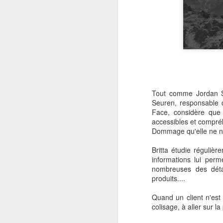
OCT
22
Les Echos ont publié ma
"que" d'un constat d'é
physique face au e-Co
Aujourd'hui la Chine, d
Tout comme Jordan S
Seuren, responsable 
Face, considère que 
accessibles et compréh
Dommage qu'elle ne no
Britta étudie réguli
informations lui perm
nombreuses des détai
produits....
Quand un client n'es
colisage, à aller sur l