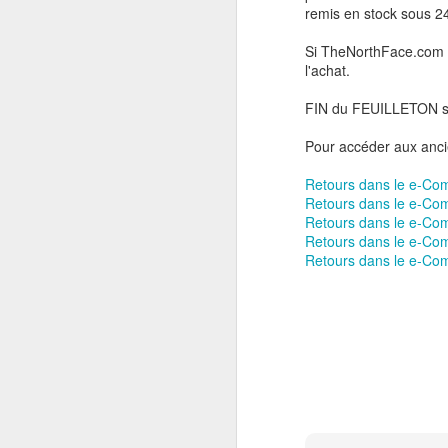
remis en stock sous 2
Ce boom de l’e-commer
partenaires de SunArt,
Si TheNorthFace.com p
l'achat.
D’autant plus qu’Ali
physiques », notammen
FIN du FEUILLETON 
L’offre de 3 Mds de $ 
Pour accéder aux ancie
frontal.
Retours dans le e-Com
Les communicants du dis
Retours dans le e-Co
pour justifier ce retrait 
Retours dans le e-Com
Pourtant le repli d’Auc
Retours dans le e-Com
Retours dans le e-Com
Il ne fait que confir
compris physique.
Avec le rachat des parts
A long terme les
pure
Players »,
prendront pro
avec Barnes&Noble, Mo
Monoprix.
La raison de cette ch