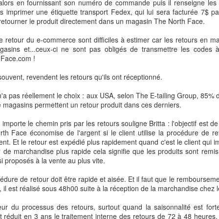
e alors en fournissant son numéro de commande puis il renseigne les 
lors imprimer une étiquette transport Fedex, qui lui sera facturée 7$
 retourner le produit directement dans un magasin The North Face.
de retour du e-commerce sont difficiles à estimer car les retours en m
asins et...ceux-ci ne sont pas obligés de transmettre les codes à 
hFace.com !
souvent, revendent les retours qu'ils ont réceptionné.
 Echos
.
'a pas réellement le choix : aux USA, selon The E-tailing Group, 85%
:
 magasins permettent un retour produit dans ces derniers.
 détenues dans sa filiale chinoise SunArt, le groupe nordiste fait l’
n partenaire Alibaba.
mporte le chemin pris par les retours souligne Britta : l'objectif est de
th Face économise de l'argent si le client utilise la procédure de re
par Auchan, au début du millénaire, avec l’entreprise taiwanaise Ruen
lient. Et le retour est expédié plus rapidement quand c'est le client qu
r de marchandise plus rapide cela signifie que les produits sont remi
si proposés à la vente au plus vite.
istributeur français avait le contrôle de l’entreprise mais il n’a pas eu 
dre aux attentes du marché, comme sait le faire un e-commerçant
Pur
océdure de retour doit être rapide et aisée. Et il faut que le rembourse
il est réalisé sous 48h00 suite à la réception de la marchandise chez le
la vente via le canal numérique sur le marché chinois a porté les perf
eur du processus des retours, surtout quand la saisonnalité est for
croissance de son bénéfice net de +143% en glissement annuel et d
t réduit en 3 ans le traitement interne des retours de 72 à 48 heures. 
t de l’année.