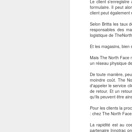
Le client s'enregistr
formulaire. Il peut a
client peut également
Selon Britta les taux 
responsables des mag
logistique de TheNort
Et les magasins, bien 
Pour lire l'article sur
Les
Mais The North Face n
Pour le lire directement 
un réseau physique de
En revendant ses parts
technologique face à so
De toute manière, peu i
moindre coût. The Nor
Sunart avait été créé 
d'appeler le service c
2017 par Alibaba.
de retour. Et un retou
qu'ils peuvent être ain
Avec 36% des parts, le d
technologie pour répon
Pour les clients la pr
son partenaire Alibaba.
: chez The North Face, 
La force croissance de 
La rapidité est au co
de Hangzhou, avec une 
partenaire Innotrac on
+44,89% depuis le débu