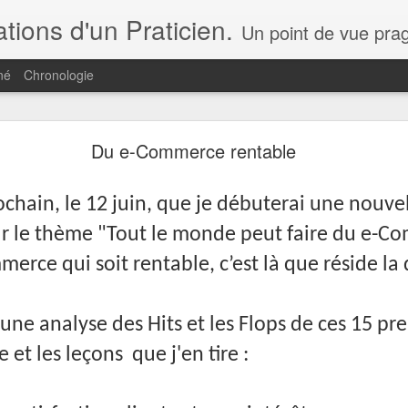
ions d'un Praticien.
Un point de vue pragmatique par ceux qui font le e-commerce, la transformation digitale et non pas par ceux qui ne font qu'en parler. Q
né
Chronologie
Ce Blog change de lieu...
Du e-Commerce rentable
s de vue et analyse... c'est, à partir d'aujourd'hui,
ici
!
ochain, le 12 juin, que je débuterai une nouve
 à mes publications !
ur le thème "Tout le monde peut faire du e-C
Publié il y a
1st May 2021
par
jpc
erce qui soit rentable, c’est là que réside la d
 une analyse des Hits et les Flops de ces 15 p
0
Ajouter un commentaire
et les leçons que j'en tire :