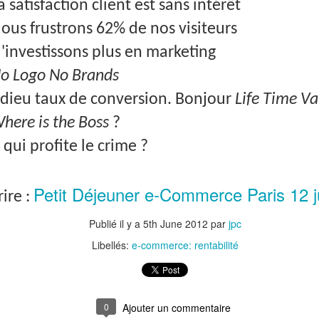
a satisfaction client est sans intérêt
Auchan, Alibaba : Tribune dans Les Echos
Nous frustrons 62% de nos visiteurs
 tribune sur le retrait d'Auchan du marché chinois. J'y développe l'ana
N'investissons plus en marketing
chec du distributeur français dans l'Empire du Milieu mais celui 
mmerce.
o Logo No Brands
emain l'Europe.
Adieu taux de conversion. Bonjour
Life Time Va
here
is
the Boss
?
 qui profite le crime ?
Petit Déjeuner e-Commerce Paris 12 j
ire :
Publié il y a
5th June 2012
par
jpc
Libellés:
e-commerce: rentabilité
0
Ajouter un commentaire