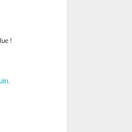
lyse qu'il ne s'agit pas
des acteurs du commerce
lue
!
uin.