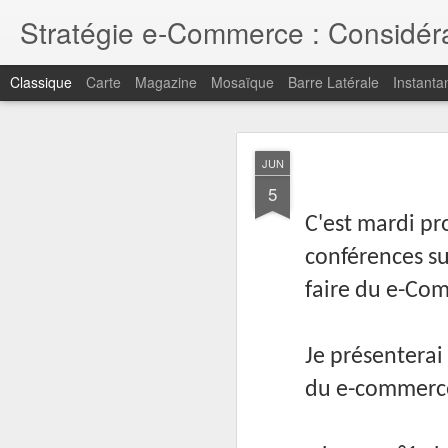
Stratégie e-Commerce : Considérat
Classique
Carte
Magazine
Mosaïque
Barre Latérale
Instanta
MAY
JUN
1
5
Pour retrouver mes point
C'est mardi pr
Merci pour votre intérêt
conférences s
faire du e-Comm
Je présenterai
du e-commerce 