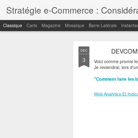
Stratégie e-Commerce : Considérat
Classique
Carte
Magazine
Mosaïque
Barre Latérale
Instanta
MAY
DEVCOM 
DEC
1
3
Pour retrouver mes point
Voici comme promis le
Je reviendrai, lors d'
Merci pour votre intérêt
"Comment faire les 
Web Analytics Et Indi