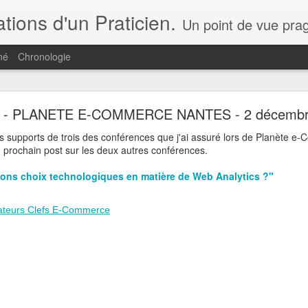
ions d'un Praticien.
Un point de vue pragmatique par ceux qui font le e-commerce, la transformation digitale et non pas par ceux qui ne font qu'en parler. Q
né
Chronologie
Ce Blog change de lieu...
- PLANETE E-COMMERCE NANTES - 2 décembr
s de vue et analyse... c'est, à partir d'aujourd'hui,
ici
!
s supports de trois des conférences que j'ai assuré lors de Planète e
un prochain post sur les deux autres conférences.
 à mes publications !
bons choix technologiques en matière de Web Analytics ?"
Publié il y a
1st May 2021
par
jpc
cateurs Clefs E-Commerce
0
Ajouter un commentaire