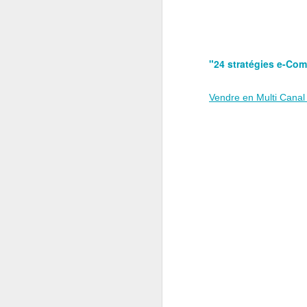
"24 stratégies e-Com
Vendre en Multi Canal 
Pour lire l'article sur
Les
Pour le lire directement 
En revendant ses parts
technologique face à so
Sunart avait été créé 
2017 par Alibaba.
Avec 36% des parts, le d
technologie pour répon
son partenaire Alibaba.
La force croissance de 
de Hangzhou, avec une 
+44,89% depuis le débu