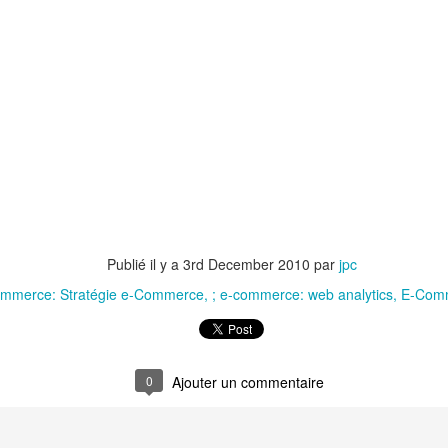
issent » est une ancienne expression chinoise qui signifie que le 
qu’on attend.
emps du e-commerce qui commence juste à poindre tandis que 
rive ».
 des pionniers du e-Commerce depuis 1994, fondateur et dirigeant de VUCA Strategy, 
ion digitale depuis 16 ans, Jean-Paul CRENN (ISG, MBA HEC) est et a été dirigeant d
près de l’ESCP Europe, de la Toulouse School of Management et de TBS.
 du e-Commerce en Occitanie (FEDEO)
il est l’auteur de plusieurs ouvrages
sur le e-C
Publié il y a
3rd December 2010
par
jpc
Publié il y a
22nd October 2020
par
jpc
ommerce: Stratégie e-Commerce
; e-commerce: web analytics
E-Comm
Libellés:
Chine
e-commerce
0
Ajouter un commentaire
0
Ajouter un commentaire