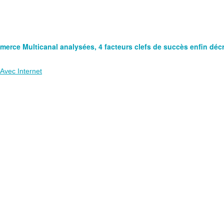
merce Multicanal analysées, 4 facteurs clefs de succès enfin déc
Avec Internet
 Echos
.
:
 détenues dans sa filiale chinoise SunArt, le groupe nordiste fait l’
n partenaire Alibaba.
par Auchan, au début du millénaire, avec l’entreprise taiwanaise Ruen
istributeur français avait le contrôle de l’entreprise mais il n’a pas eu 
dre aux attentes du marché, comme sait le faire un e-commerçant
Pur
la vente via le canal numérique sur le marché chinois a porté les perf
croissance de son bénéfice net de +143% en glissement annuel et d
t de l’année.