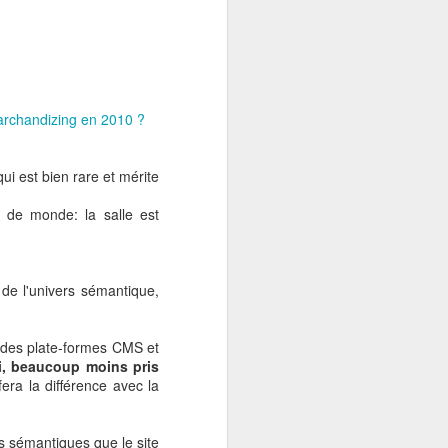
earchandizing en 2010 ?
i est bien rare et mérite
 de monde: la salle est
aveu de son impuissance
tex Group, remplacée en
n de l'univers sémantique,
la capacité d’intégrer la
on des plate-formes CMS et
e-Player
à l’exemple de
lui, beaucoup moins pris
era la différence avec la
ormances de l’entreprise
e son cours d’action de
s sémantiques que le site