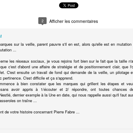
2
Afficher les commentaires
M
rques sur la veille, parent pauvre s'il en est, alors qu'elle est en mutati
utation ...
rne les réseaux sociaux, je vous rejoins fort bien sur le fait que la taille n'
 que c'est d'abord une affaire de stratégie et de positionnement clair, que l
et. C'est ensuite un travail de fond qui demande de la veille, un pilotage ef
c pertinence. C'est difficile et ça s'apprend.
ommence à bien constater que les marques qui grillent les étapes et veul
 sans avoir appris à 1/écouter et 2/ répondre, ont toutes chances d
estlé, dernier exemple à la Une en date, qui nous rappelle aussi qu'il faut au
asseroles on traîne ...
nt de votre histoire concernant Pierre Fabre ...