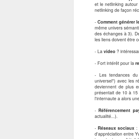
et le netlinking auto
Ce boom de l’e-commer
netlinking de façon ré
partenaires de SunArt,
-
Comment générer le
D’autant plus qu’Ali
même univers sémantiqu
physiques », notammen
des échanges à 3). De
les liens doivent être 
L’offre de 3 Mds de $ 
frontal.
- La
video
? intéressa
Les communicants du dis
- Fort intérêt pour la
r
pour justifier ce retrait 
Pourtant le repli d’Auc
- Les tendances du r
universel") avec les 
Il ne fait que confir
deviennent de plus e
compris physique.
présentait de 10 à 15 
l'internaute a alors un
Avec le rachat des parts
-
Référencement pa
A long terme les
pure
actualité...).
Players »,
prendront pro
avec Barnes&Noble, Mo
-
Réseaux sociaux
: 
Monoprix.
d'appréciation entre 
La raison de cette ch