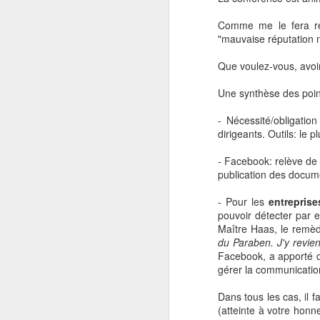
OCT
Comme me le fera rep
22
Les Echos ont publié ma
"mauvaise réputation 
"que" d'un constat d'é
physique face au e-Co
Que voulez-vous, avoir 
Aujourd'hui la Chine, d
Une synthèse des poin
- Nécessité/obligatio
dirigeants. Outils: le 
- Facebook: relève de
publication des docume
- Pour les
entreprise
pouvoir détecter par 
Maître Haas, le remèd
du Paraben. J'y revien
Facebook, a apporté de
gérer la communication
Dans tous les cas, il f
(atteinte à votre honn