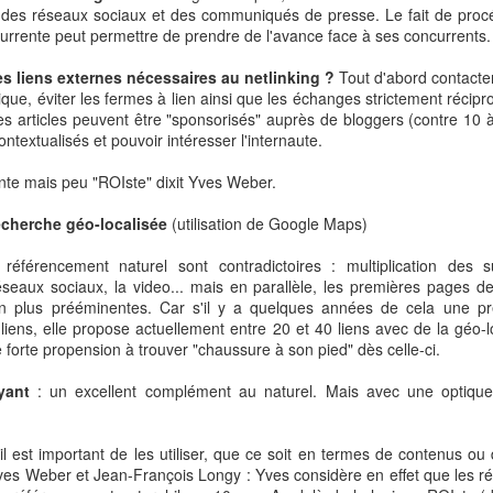
ur des réseaux sociaux et des communiqués de presse. Le fait de proc
ce en Chine, y compris dans l’alimentaire (+15%), le déséquilibr
currente peut permettre de prendre de l'avance face à ses concurrents.
 est devenu insoutenable pour Auchan.
s liens externes nécessaires au netlinking ?
Tout d'abord contacter
baba n’a pas caché ces dernières années son ambition sur le c
e, éviter les fermes à lien ainsi que les échanges strictement récipr
t via son enseigne Hema Fresh.
s articles peuvent être "sponsorisés" auprès de bloggers (contre 10 
contextualisés et pouvoir intéresser l'internaute.
permet à Auchan de se retirer sans avoir à faire face à un partenaire
nte mais peu "ROIste" dixit Yves Weber.
tributeur français soulignent que le marché chinois est « inspirant » 
echerche géo-localisée
(utilisation de Google Maps)
et en restreindre la portée.
han est la continuité de l’échec du commerce traditionnel face aux
pure-
éférencement naturel sont contradictoires : multiplication des s
réseaux sociaux, la video... mais en parallèle, les premières pages 
mer la future domination sans partage des acteurs du e-commerce 
n plus prééminentes. Car s'il y a quelques années de cela une pr
liens, elle propose actuellement entre 20 et 40 liens avec de la géo-l
e forte propension à trouver "chaussure à son pied" dès celle-ci.
 d’Auchan chez SunArt, Alibaba devient le leader de la distribution ali
yant
: un excellent complément au naturel. Mais avec une optique d
 players
du e-commerce qui acquièrent ou créent des réseaux ph
gressivement le dessus, tout comme Alibaba l’a fait avec Auchan, tou
rrisons ou ToysR’us aux Etats-Unis et le fera demain en France ave
il est important de les utiliser, que ce soit en termes de contenus ou
Yves Weber et Jean-François Longy : Yves considère en effet que les r
ute des acteurs traditionnels de la distribution physique au pro