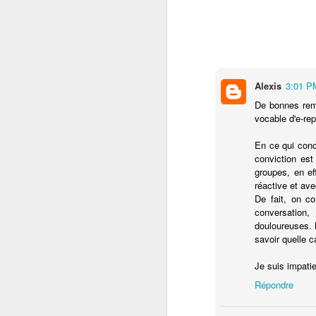
Alexis
3:01 P
De bonnes rema
vocable d'e-rep
En ce qui conce
conviction est
groupes, en eff
réactive et ave
De fait, on c
conversation,
douloureuses. N
savoir quelle c
Je suis impatie
Répondre