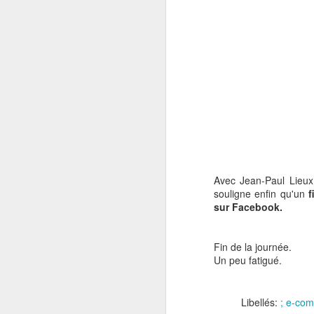
Avec Jean-Paul Lieux,
souligne enfin qu'un
f
sur Facebook.
Fin de la journée.
BtoB : la Repris
MAY
Un peu fatigué.
29
Libellés:
; e-co