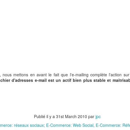
 nous mettons en avant le fait que l'e-mailing complète l'action sur
ichier d'adresses e-mail est un actif bien plus stable et maitrisa
e post Covid-19 sera digitale et services. Le Plan 
90 premiers jours. Le Webinar.
Publié il y a
31st March 2010
par
jpc
mmerce: réseaux sociaux; E-Commerce: Web Social
E-Commerce: Réfé