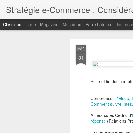
Stratégie e-Commerce : Considérat
Classique
Carte
Magazine
Mosaïque
Barre Latérale
Instanta
MAY
MAR
1
31
Pour retrouver mes point
Merci pour votre intérêt
Suite et fin des compt
Conférence :
"Blogs, 
Comment suivre, mesur
A mes côtés Cédric d'
réponse
(Relations Pr
La conférence est ani