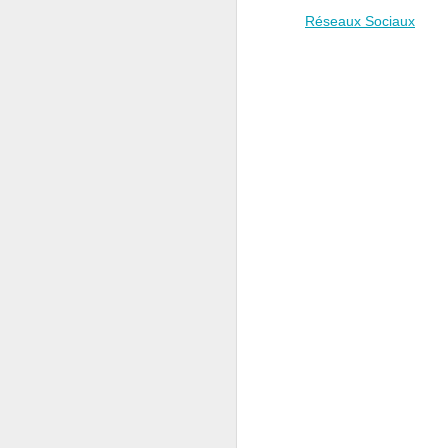
Réseaux Sociaux
« Cent fleurs s’épanou
extension la prospérité 
C’est bien le Print
historique
, « l’hiver ar
:
A propos de l’Auteur
L’un
e-commerce et en transformat
Conférencier, il enseigne au
Président de la Fédération