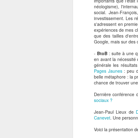
importants que l'était
est à la fois structurel
néologisme), l'intern
social. Jean-Françoi
Les
ex-Pure-Players
ont
investissement. Les r
activité.
s'adressent en premie
expériences de mes cl
Ils ont mis en place un 
que des tailles d'ent
la visite jusqu’à sa li
Google, mais sur des c
structurelle d’un tout 
magasins et essayant d’a
-
BtoB
: suite à une qu
Les acteurs tradition
en avant la nécessité 
niveau stratégique q
générale les résultat
Pages Jaunes
: peu d
Il suffit de voir les af
belle métaphore : la p
magasin pour leur ser
chance de trouver une 
suite à une commande en
firme de Seattle a inve
Dernière conférence d
distributeurs external
sociaux ?
considérer comme des a
Jean-Paul Lieux de
Pour les
ex-Pure-Playe
Canevet
. Une personne
dans la durée. Ils ne se
vie avec eux. Cela va
Voici la présentation d
transactionnel mais surt
de l’expérience et donc d