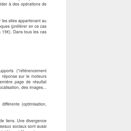
éder à des opérations de
e flagrant entre les 2
 les sites appartenant au
ommerce de « magasins
oques (préférer en ce cas
à 15€). Dans tous les cas
 devenant un concurrent
mais « très spécifique »
players
.
upports ("référencement
de réponse sur le moteurs
sur la distribution, y
emière page de résultat
ocalisation, des images...
mentaire en Chine.
ifférente (optimisation,
ysiques, les «
ex-Pure-
t comme Amazon l’a fait
c le Groupe Casino via
 de liens. Une divergence
éseaux sociaux sont aussi
fit des
ex-Pure Players