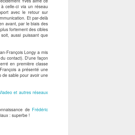
 (décidément Yves aime ce
à celle-ci via un réseau
port avec le retour sur
née sont au cœur de leur
ommunication. Et par-delà
n avant, par le biais des
d plus fortement des cibles
aitement individualisé de
 soit, aussi puissant que
induisent une efficience
ée vers la fourniture de
ean-François Longy a mis
 périphérique, tant au
 du contact). D'une façon
terré en première classe
-François a présenté une
n réalisant le picking en
up de sable pour avoir une
er un colis sous 1 heure
ce n’est qu’un début, la
Notons également que ces
iadeo et autres réseaux
360°» plutôt que de les
u e-commerce.
connaissance de
Frédéric
n de leur relation-client
iaux : superbe !
lient, tout au long de sa
onnée, non seulement le
s de contact, au bénéfice