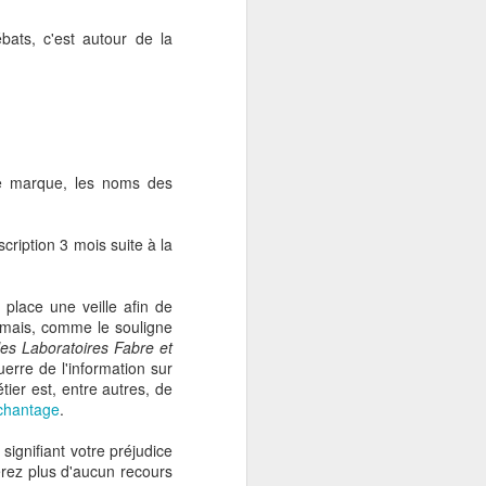
bats, c'est autour de la
lyse qu'il ne s'agit pas
des acteurs du commerce
e marque, les noms des
cription 3 mois suite à la
n place une veille afin de
 mais, comme le souligne
les Laboratoires Fabre et
uerre de l'information sur
ier est, entre autres, de
chantage
.
signifiant votre préjudice
erez plus d'aucun recours