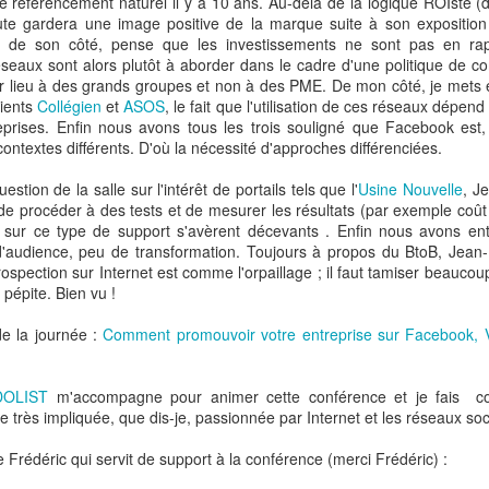
 le référencement naturel il y a 10 ans. Au-delà de la logique ROIste
le et culturelle.
aute gardera une image positive de la marque suite à son exposition 
s, de son côté, pense que les investissements ne sont pas en rap
 culturellement et structurellement considéré que le client et sa don
éseaux sont alors plutôt à aborder dans le cadre d'une politique de c
r lieu à des grands groupes et non à des PME. De mon côté, je mets e
ients
Collégien
et
ASOS
, le fait que l'utilisation de ces réseaux dépen
système d’information spécialisé totalement intégré, optimisé pour le tr
reprises. Enfin nous avons tous les trois souligné que Facebook est,
vraison en passant par la commande. La spécialisation et l’intégration 
ontextes différents. D'où la nécessité d'approches différenciées.
autre niveau qu’un distributeur physique partant d’une logistique orient
ller vers une logistique « fine » pour une livraison individualisée.
estion de la salle sur l'intérêt de portails tels que l'
Usine Nouvelle
, J
nels de la distribution persistent à concevoir la « tech » comme
de procéder à des tests et de mesurer les résultats (par exemple coût
ue tactique comme Auchan l’a montré à nouveau en Chine.
s sur ce type de support s'avèrent décevants . Enfin nous avons en
'audience, peu de transformation. Toujours à propos du BtoB, Jean
fres que connaissent les distributeurs ayant fait le choix de la facilité e
rospection sur Internet est comme l'orpaillage ; il faut tamiser beauco
vice de
drive
alors qu’Amazon a fait celui de l’exigence et peut expédi
pépite. Bien vu !
 ligne bien qu’ayant un stock 3 fois moins important que ses pairs. Et 
sti en 2019 800 M$ pour livrer ses clients en 30 minutes d’ici 2024. 
e la journée :
Comment promouvoir votre entreprise sur Facebook, V
isent leur stratégie et tactique digitale à des « agences digitales 
ctifs-clefs comme le font systématiquement les acteurs historiques d
DOLIST
m'accompagne pour animer cette conférence et je fais 
rs
c’est la notion centrale du client qui est à la base de leur appréciatio
 très impliquée, que dis-je, passionnée par Internet et les réseaux soc
 basent pas sur la rentabilité du ticket de caisse mais sur celle de ce c
 même au-delà : les
ex-Pure Players
savent valoriser, grâce à la d
e Frédéric qui servit de support à la conférence (merci Frédéric) :
out le relationnel avec ces clients, au travers de l’évaluation des point
e la fidélisation.