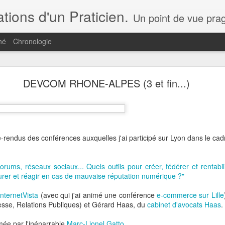
ions d'un Praticien.
Un point de vue pragmatique par ceux qui font le e-commerce, la transformation digitale et non pas par ceux qui ne font qu'en parler. Q
né
Chronologie
Ce Blog change de lieu...
DEVCOM RHONE-ALPES (3 et fin...)
s de vue et analyse... c'est, à partir d'aujourd'hui,
ici
!
 à mes publications !
Publié il y a
1st May 2021
par
jpc
e-rendus des conférences auxquelles j'ai participé sur Lyon dans le c
forums, réseaux sociaux... Quels outils pour créer, fédérer et renta
er et réagir en cas de mauvaise réputation numérique ?"
0
Ajouter un commentaire
InternetVista
(avec qui j'ai animé une conférence
e-commerce sur Lille
esse, Relations Publiques) et Gérard Haas, du
cabinet d'avocats Haas
.
mée par l'inénarrable
Marc-Lionel Gatto
.