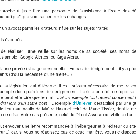
Auchan, Alibaba : Tribune dans Les Echos
roche à juste titre une personne de l'assistance à l'issue des dé
 tribune sur le retrait d'Auchan du marché chinois. J'y développe l'ana
numérique" que vont se centrer les échanges.
chec du distributeur français dans l'Empire du Milieu mais celui 
mmerce.
un avocat parmi les orateurs influe sur les sujets traités !
emain l'Europe.
ts évoqués :
n de
réaliser une veille
sur les noms de sa société, ses noms d
plus simple: Google Alertes, ou Giga Alerts.
 la
vie privée
(si page personnelle). En cas de dénigrement... il y a pres
nts (d'où la nécessité d'une alerte...)
s
, la législation est différente. Il est toujours nécessaire de mettre e
exemple des opérations de dénigrement. Il existe un droit de réponse
e peut être pire que le mal -
J'ai un exemple tout récent concernant 
drai lors d'un autre post
- L'exemple
d'Unilever
, destabilisé par une g
 l'eau au moulin de Maître Haas et celui de Marie Tissier, dont le mét
 de crise. Autre cas présenté, celui de Direct Assurance, victime d'un
aut envoyer une lettre recommandée à l'hébergeur et à l'éditeur du site 
eur...) car, si vous ne réagissez pas de cette manière, vous ne dispos