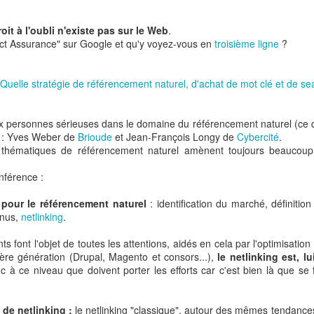
oit à l'oubli n'existe pas sur le Web
.
ect Assurance" sur Google et qu'y voyez-vous en
troisième ligne
?
Quelle stratégie de référencement naturel, d'achat de mot clé et de s
 Echos
.
x personnes sérieuses dans le domaine du référencement naturel (ce qu
!) : Yves Weber de
Brioude
et Jean-François Longy de
Cybercité
.
:
thématiques de référencement naturel amènent toujours beaucoup
 détenues dans sa filiale chinoise SunArt, le groupe nordiste fait l’
n partenaire Alibaba.
nférence :
par Auchan, au début du millénaire, avec l’entreprise taiwanaise Ruen
 pour le référencement naturel
: identification du marché, définitio
enus,
netlinking
.
istributeur français avait le contrôle de l’entreprise mais il n’a pas eu 
nts font l'objet de toutes les attentions, aidés en cela par l'optimisati
dre aux attentes du marché, comme sait le faire un e-commerçant
Pur
re génération (Drupal, Magento et consors...),
le netlinking est, 
 à ce niveau que doivent porter les efforts car c'est bien là que se f
la vente via le canal numérique sur le marché chinois a porté les perf
croissance de son bénéfice net de +143% en glissement annuel et d
 de netlinking :
le netlinking "classique", autour des mêmes tendance
t de l’année.