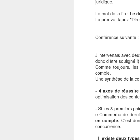
juridique.
Le mot de la fin :
Le dr
La preuve, tapez "Dir
Conférence suivante :
Pour lire l'article sur
Les
J'intervenais avec deu
donc d'être souligné 
Pour le lire directement 
Comme toujours, les 
En revendant ses parts
comble.
technologique face à so
Une synthèse de la co
Sunart avait été créé 
-
4 axes de réussite
2017 par Alibaba.
optimisation des cont
Avec 36% des parts, le d
- Si les 3 premiers poi
technologie pour répon
e-Commerce de derniè
son partenaire Alibaba.
en compte.
C'est donc
concurrence.
La force croissance de 
de Hangzhou, avec une 
-
Il existe deux types
+44,89% depuis le débu