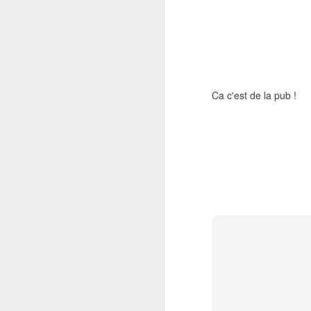
OCT
22
Les Echos ont publié ma
"que" d'un constat d'é
physique face au e-Co
Aujourd'hui la Chine, d
Ca c'est de la pub !