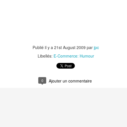
Auchan, Alibaba : Tribune dans Les Echos
 tribune sur le retrait d'Auchan du marché chinois. J'y développe l'ana
chec du distributeur français dans l'Empire du Milieu mais celui 
mmerce.
emain l'Europe.
Publié il y a
21st August 2009
par
jpc
Libellés:
E-Commerce: Humour
0
Ajouter un commentaire