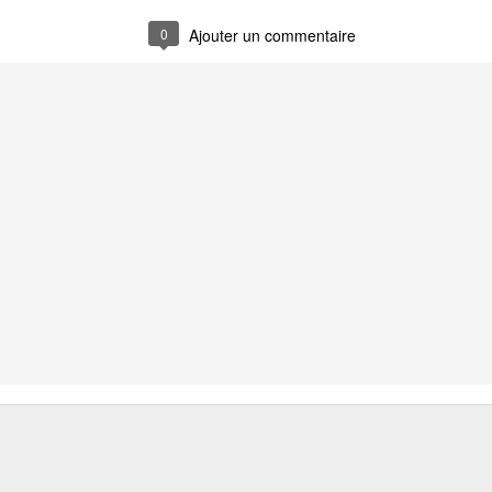
Auchan, Alibaba : Tribune dans Les Echos
0
Ajouter un commentaire
 tribune sur le retrait d'Auchan du marché chinois. J'y développe l'ana
chec du distributeur français dans l'Empire du Milieu mais celui 
mmerce.
emain l'Europe.