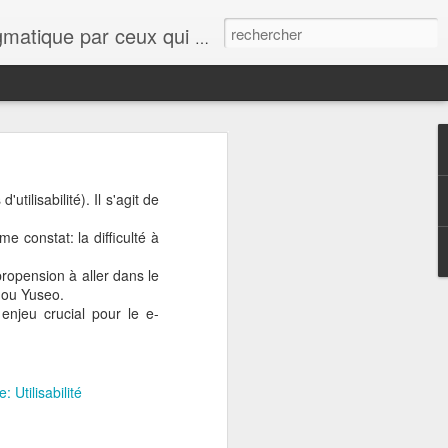
ue le lecteur se rassure, quelques points de vue, avis, informations sur tout et n'importe quoi viendront interférer avec cette ligne éditoriale.
ilisabilité). Il s'agit de
e constat: la difficulté à
propension à aller dans le
e ou Yuseo.
n enjeu crucial pour le e-
Utilisabilité