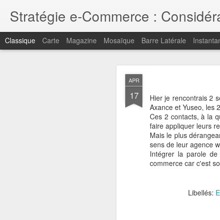
Stratégie e-Commerce : Considérat
Classique
Carte
Magazine
Mosaïque
Barre Latérale
Instanta
MAY
APR
1
17
Pour retrouver mes point
Hier je rencontrais 2 s
Axance et Yuseo, les 
Merci pour votre intérêt
Ces 2 contacts, à la q
faire appliquer leurs 
Mais le plus dérangeant
sens de leur agence we
Intégrer la parole de 
commerce car c'est sou
Libellés:
E