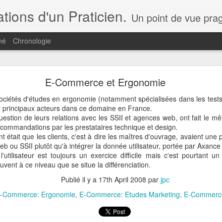
ions d'un Praticien.
Un point de vue pragmatique par ceux qui font le e-commerce, la transformation digitale et non pas par ceux qui ne font qu'en parler. Q
né
Chronologie
Ce Blog change de lieu...
E-Commerce et Ergonomie
s de vue et analyse... c'est, à partir d'aujourd'hui,
ici
!
ociétés d'études en ergonomie (notamment spécialisées dans les tests d'ut
2 principaux acteurs dans ce domaine en France.
 à mes publications !
uestion de leurs relations avec les SSII et agences web, ont fait le mêm
recommandations par les prestataires technique et design.
Publié il y a
1st May 2021
par
jpc
 était que les clients, c'est à dire les maîtres d'ouvrage, avaient une 
b ou SSII plutôt qu'à intégrer la donnée utilisateur, portée par Axanc
l'utilisateur est toujours un exercice difficile mais c'est pourtant u
vent à ce niveau que se situe la différenciation.
0
Ajouter un commentaire
Publié il y a
17th April 2008
par
jpc
-Commerce: Ergonomie
E-Commerce: Etudes Marketing
E-Commerce: 