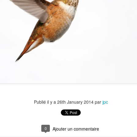
Auchan, Alibaba : Tribune dans Les Echos
 tribune sur le retrait d'Auchan du marché chinois. J'y développe l'ana
chec du distributeur français dans l'Empire du Milieu mais celui 
mmerce.
emain l'Europe.
Publié il y a
26th January 2014
par
jpc
0
Ajouter un commentaire