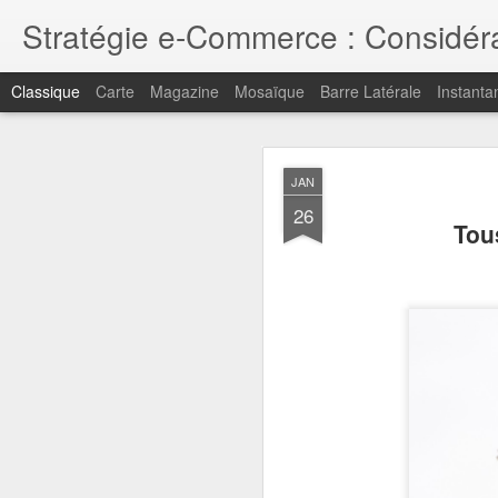
Stratégie e-Commerce : Considérat
Classique
Carte
Magazine
Mosaïque
Barre Latérale
Instanta
MAY
JAN
1
26
Pour retrouver mes point
Tou
Merci pour votre intérêt