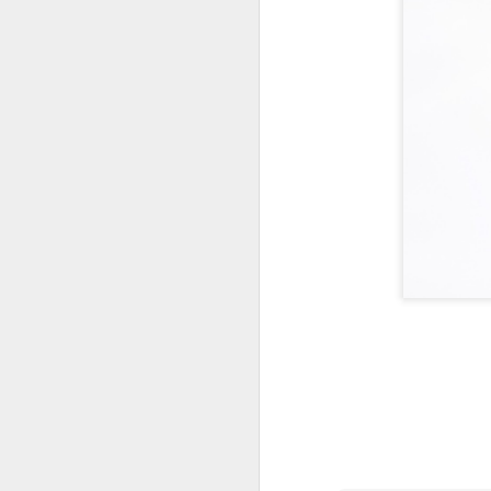
OCT
22
Les Echos ont publié ma
"que" d'un constat d'é
physique face au e-Co
Aujourd'hui la Chine, d