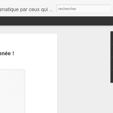
ue le lecteur se rassure, quelques points de vue, avis, informations sur tout et n'importe quoi viendront interférer avec cette ligne éditoriale.
nnée !